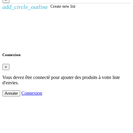
add_circle_outline
Create new list
Créer une liste d'envies
×
Nom de la liste d'envies
Annuler
Créer une liste d'envies
Connexion
×
Vous devez être connecté pour ajouter des produits à votre liste
d'envies.
Connexion
Annuler