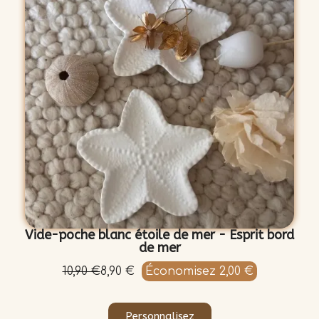
Vide-poche blanc étoile de mer - Esprit bord
de mer
10,90 €
8,90 €
Économisez 2,00 €
Personnalisez