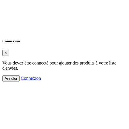
Créer une liste d'envies
×
Nom de la liste d'envies
Annuler
Créer une liste d'envies
Connexion
×
Vous devez être connecté pour ajouter des produits à votre liste
d'envies.
Connexion
Annuler