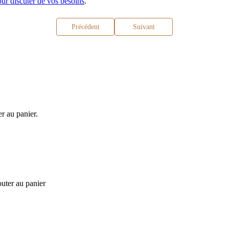
ur discuter de vos besoins
.
Précédent
Suivant
er au panier.
outer au panier