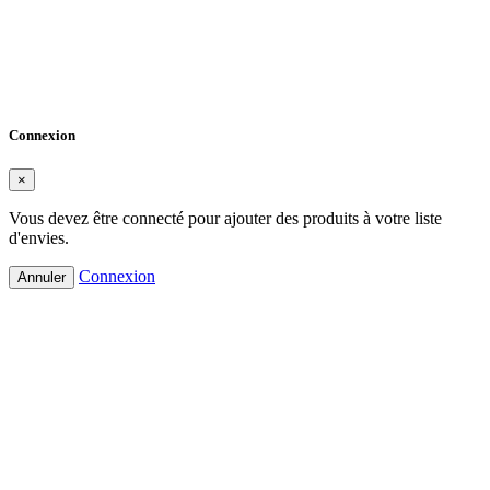
Créer une liste d'envies
×
Nom de la liste d'envies
Annuler
Créer une liste d'envies
Connexion
×
Vous devez être connecté pour ajouter des produits à votre liste
d'envies.
Connexion
Annuler