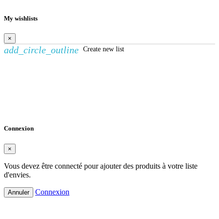
My wishlists
×
add_circle_outline
Create new list
Créer une liste d'envies
×
Nom de la liste d'envies
Annuler
Créer une liste d'envies
Connexion
×
Vous devez être connecté pour ajouter des produits à votre liste
d'envies.
Connexion
Annuler