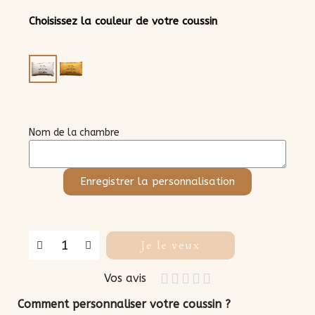
Choisissez la couleur de votre coussin
Couleur
Personnalisation
N'oubliez pas de sauvegarder votre personnalisation pour pouvoir l'ajouter au panier
Nom de la chambre
Enregistrer la personnalisation
Je le veux





Vos avis
Comment personnaliser votre coussin ?