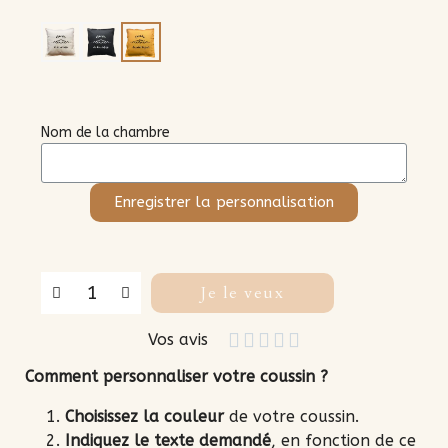
Couleur
Personnalisation
N'oubliez pas de sauvegarder votre personnalisation pour pouvoir l'ajouter au panier
Nom de la chambre
Enregistrer la personnalisation
Je le veux





Vos avis
Comment personnaliser votre coussin ?
Choisissez la couleur
de votre coussin.
Indiquez le texte demandé
, en fonction de ce