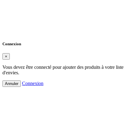
Créer une liste d'envies
×
Nom de la liste d'envies
Annuler
Créer une liste d'envies
Connexion
×
Vous devez être connecté pour ajouter des produits à votre liste
d'envies.
Connexion
Annuler